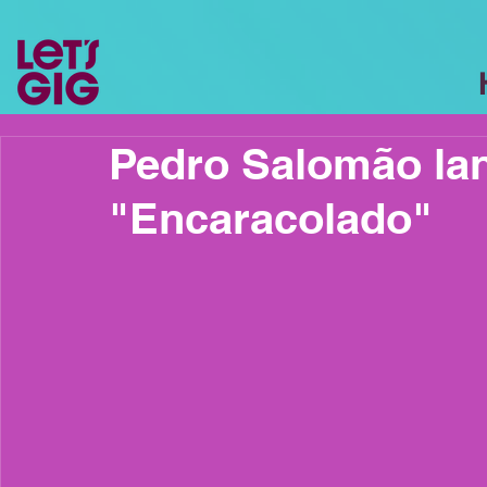
Pedro Salomão lan
"Encaracolado"