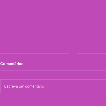
Comentários
Escreva um comentário
Tulipa Ruiz agora é Let's
Vitão agora
GIG!
Let's GIG!