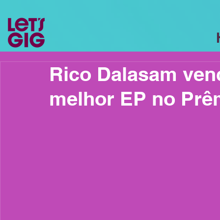
Rico Dalasam venc
melhor EP no Pr